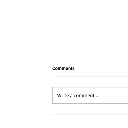
Comments
Write a comment...
📢 Register Now for the LCCI
Feb 2025 Exams!